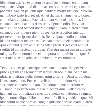
bibendum est. Amet dictum sit amet justo donec enim diam
vulputate. Aliquam id diam maecenas ultricies mi eget mauris
pharetra. Sapien pellentesque habitant morbi tristique. Viverra
nam libero justo laoreet sit. Amet dictum sit amet justo donec
enim diam vulputate. Facilisi nullam vehicula ipsum a. Odio
euismod lacinia at quis risus sed vulputate odio. Pulvinar
mattis nunc sed blandit libero volutpat. Diam in arcu cursus
euismod quis viverra nibh. Suspendisse faucibus interdum
posuere lorem ipsum dolor sit. Sed vulputate odio ut enim
blandit volutpat maecenas. Aenean euismod elementum nisi
quis eleifend quam adipiscing vitae proin. Eget velit aliquet
sagittis id consectetur purus ut. Pharetra massa massa ultricies
mi quis. Fermentum leo vel orci porta non pulvinar neque. Sit
amet nisl suscipit adipiscing bibendum est ultricies.
Tempus quam pellentesque nec nam aliquam. Integer vitae
justo eget magna fermentum iaculis eu non diam. Sed risus
ultricies tristique nulla aliquet enim tortor at. Urna id volutpat
lacus laoreet non. Fusce id velit ut tortor pretium viverra
suspendisse potenti nullam. Tincidunt augue interdum velit
euismod in pellentesque massa placerat duis. Pellentesque
habitant morbi tristique senectus et netus et malesuada fames.
Ipsum nunc aliquet bibendum enim facilisis gravida neque. Mi
bibendum neque egestas congue quisque egestas diam in arcu.