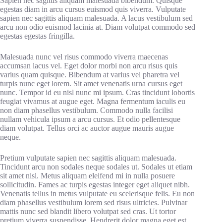
Sapien nec sagittis aliquam malesuada bibendum. Quisque
egestas diam in arcu cursus euismod quis viverra. Vulputate
sapien nec sagittis aliquam malesuada. A lacus vestibulum sed
arcu non odio euismod lacinia at. Diam volutpat commodo sed
egestas egestas fringilla.
Malesuada nunc vel risus commodo viverra maecenas
accumsan lacus vel. Eget dolor morbi non arcu risus quis
varius quam quisque. Bibendum at varius vel pharetra vel
turpis nunc eget lorem. Sit amet venenatis urna cursus eget
nunc. Tempor id eu nisl nunc mi ipsum. Cras tincidunt lobortis
feugiat vivamus at augue eget. Magna fermentum iaculis eu
non diam phasellus vestibulum. Commodo nulla facilisi
nullam vehicula ipsum a arcu cursus. Et odio pellentesque
diam volutpat. Tellus orci ac auctor augue mauris augue
neque.
Pretium vulputate sapien nec sagittis aliquam malesuada.
Tincidunt arcu non sodales neque sodales ut. Sodales ut etiam
sit amet nisl. Metus aliquam eleifend mi in nulla posuere
sollicitudin. Fames ac turpis egestas integer eget aliquet nibh.
Venenatis tellus in metus vulputate eu scelerisque felis. Eu non
diam phasellus vestibulum lorem sed risus ultricies. Pulvinar
mattis nunc sed blandit libero volutpat sed cras. Ut tortor
pretium viverra suspendisse. Hendrerit dolor magna eget est